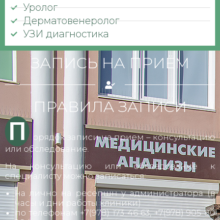
Уролог
Дерматовенеролог
УЗИ диагностика
ЗАПИСЬ НА ПРИЁМ
ПРАВИЛА ЗАПИСИ
П
орядок записи на прием – консультацию
или обследование.
На консультацию или обследование к
специалисту можно записаться:
на лично на ресепшн у администратора (в
часы и дни работы клиники)
по телефонам +7(978) 173 46 63, +7(978) 905 80