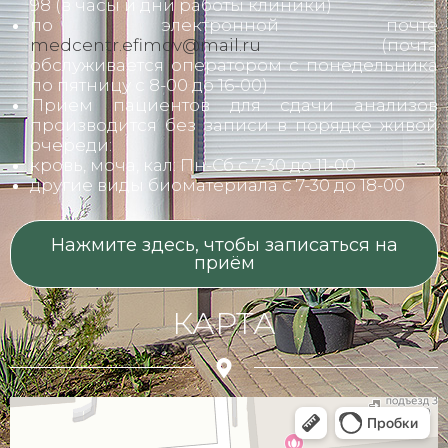
98 (в часы и дни работы клиники)
по электронной почте
medcentr.efimov@mail.ru
(почта
обслуживается оператором с понедельника
по пятницу с 8-00 до 16-00)
Прием пациентов для сдачи анализов
производится без записи в порядке живой
очереди:
кровь, моча, кал: Пн-Сб с 7-30 до 11-00
другие виды биоматериала с 7-30 до 18-00
Нажмите здесь, чтобы записаться на
приём
КАРТА