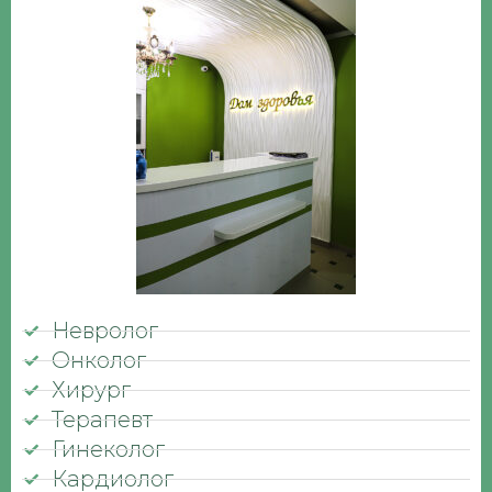
Невролог
Онколог
Хирург
Терапевт
Гинеколог
Кардиолог