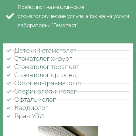
Прайс лист на медицинские,
стоматологические услуги, а так же на услуги
лаборатории "Гемотест".
Детский стоматолог
Стоматолог хирург
Стоматолог терапевт
Стоматолог ортопед
Ортопед-травматолог
Оторинолалинголог
Офтальмолог
Кардиолог
Врач УЗИ