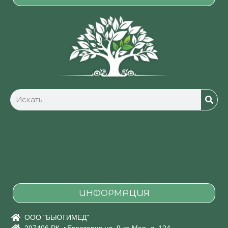
ИНФОРМАЦИЯ
ООО "БЬЮТИМЕД"
297406 РК, г.Евпатория ул. 9-го Мая, д. 124