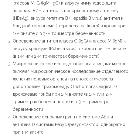
классов M, G (IgM, IgG) к вирусу иммунодефицита
человека ВИЧ, антител к поверхностному антигену
(HBsAg), вируса гепатита В (Hepatitis В virus) антител к
бледной трепонеме (Treponema pallidum) в крови при
1-м визите и в 3-м триместре беременности.
Определение антител класса G (IgG) и класса M (IgM) к
вирусу краснухи (Rubella virus) в крови при 1-м визите
(в 1-м или 2-м триместрах беременности)
Микроскопическое исследование влагалищных мазков,
включая микроскопическое исследование отделяемого
женских половых органов на гонококк (Neisseria
gonorrhoeae), трихомонады (Trichomonas vaginalis),
дрожжевые грибы при 1-м визите (в 1-м или 2-м
триместрах беременности) и в 3-м триместре
беременности
Определение основных групп по системе AB0 и
антигена D системы Резус (резус-фактор) однократно
при 1-м визите