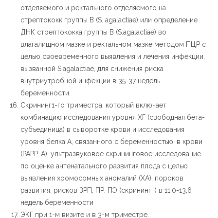
отделяемого и ректального отделяемого на
стрептококк группы В (S. agalactiae) или определение
ДНК стрептококка группы В (S.agalactiae) во
влагалищном мазке и ректальном мазке методом ПЦР с
целью своевременного выявления и лечения инфекции,
вызванной S.agalactiae, для снижения риска
внутриутробной инфекции в 35-37 недель
беременности.
Скрининг1-го триместра, который включает
комбинацию исследования уровня ХГ (свободная бета-
субъединица) в сыворотке крови и исследования
уровня белка А, связанного с беременностью, в крови
(РАРР-А), ультразвуковое скрининговое исследование
по оценке антенатального развития плода с целью
выявления хромосомных аномалий (ХА), пороков
развития, рисков ЗРП, ПР, ПЭ (скрининг I) в 11,0-13,6
недель беременности
ЭКГ при 1-м визите и в 3-м триместре.