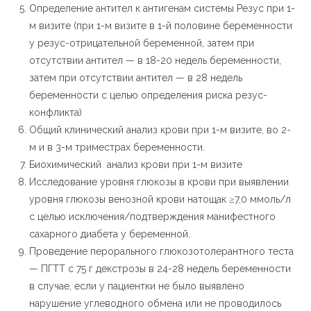
Определение антител к антигенам системы Резус при 1-
м визите (при 1-м визите в 1-й половине беременности
у резус-отрицательной беременной, затем при
отсутствии антител — в 18-20 недель беременности,
затем при отсутствии антител — в 28 недель
беременности с целью определения риска резус-
конфликта)
Общий клинический анализ крови при 1-м визите, во 2-
м и в 3-м триместрах беременности.
Биохимический анализ крови при 1-м визите
Исследование уровня глюкозы в крови при выявлении
уровня глюкозы венозной крови натощак ≥7,0 ммоль/л
с целью исключения/подтверждения манифестного
сахарного диабета у беременной.
Проведение перорального глюкозотолерантного теста
— ПГТТ с 75 г декстрозы в 24-28 недель беременности
в случае, если у пациентки не было выявлено
нарушение углеводного обмена или не проводилось