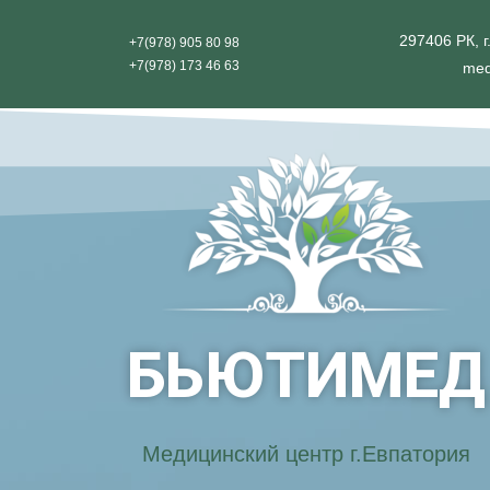
297406 РК, г
+7(978) 905 80 98
+7(978) 173 46 63
med
БЬЮТИМЕД
Медицинский центр г.Евпатория