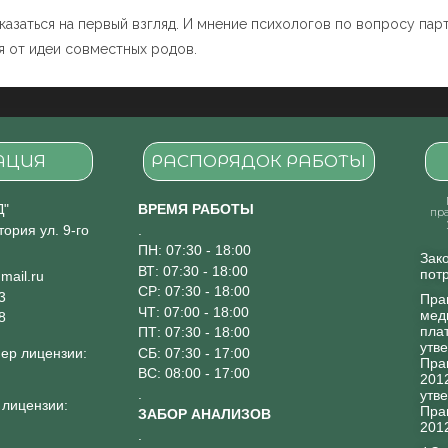
оказаться на первый взгляд. И мнение психологов по вопросу па
я от идеи совместных родов.
АЦИЯ
РАСПОРЯДОК РАБОТЫ
Д"
ВРЕМЯ РАБОТЫ
пр
тория ул. 9-го
.
ПН: 07:30 - 18:00
Зак
ВТ: 07:30 - 18:00
пот
mail.ru
СР: 07:30 - 18:00
3
Пра
ЧТ: 07:00 - 18:00
мед
8
пла
ПТ: 07:30 - 18:00
утв
СБ: 07:30 - 17:00
ер лицензии:
Пра
ВС: 08:00 - 17:00
2012
.
утв
 лицензии:
Пра
ЗАБОР АНАЛИЗОВ
201
.