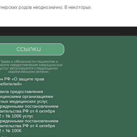
ртнерских родов неоднозначно. В некоторых
ССЫЛКИ
Права и обязанности пациентов и
авила предоставления медицинских
услуг регулируются следующими
нормативными актами:
он РФ «О защите прав
ребителей»
вила предоставления
ицинскими организациями
тных медицинских услуг,
ержденными постановлением
вительства РФ от 4 октября
 г. № 1006 услуг,
ержденными постановлением
вительства РФ от 4 октября
2 г. № 1006