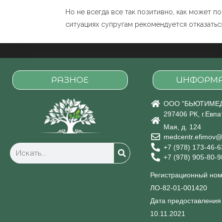
Но не всегда все так позитивно, как может п
ситуациях супругам рекомендуется отказатьс
РАЗНОЕ
ИНФОРМ
ООО "БЬЮТИМЕ
297406 РК, г.Евпа
Мая, д. 124
medcentr.efimov@
+7 (978) 173-46-6
+7 (978) 905-80-9
Регистрационный ном
ЛО-82-01-001420
Дата предоставления
10.11.2021