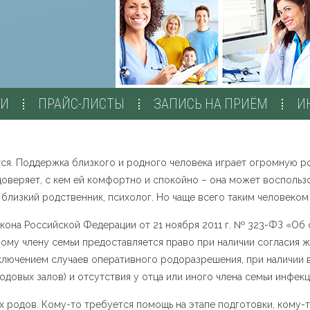
ЧИ
ПРАЙС-ЛИСТЫ
ЗАПИСЬ НА ПРИЁМ
И
ся. Поддержка близкого и родного человека играет огромную ро
оверяет, с кем ей комфортно и спокойно – она может воспольз
, близкий родственник, психолог. Но чаще всего таким человеком
закона Российской Федерации от 21 ноября 2011 г. № 323-ФЗ «Об
ому члену семьи предоставляется право при наличии согласия 
сключением случаев оперативного родоразрешения, при наличи
довых залов) и отсутствия у отца или иного члена семьи инфек
 родов. Кому-то требуется помощь на этапе подготовки, кому-т