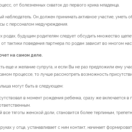
цесс, от болезненных схваток до первого крика младенца.
й наблюдатель. Он должен принимать активное участие, уметь о
сы с персоналом медучреждения.
х родах, будущим родителям следует обсудить множество щепет
ь от тактики поведения партнера по родам зависит во многом н
хочет на самом деле.
ть еще и желание супруга, и если Вы не раз предложили ему учас
самом процессе, то лучше рассмотреть возможность присутстви
алыша могут быть в следующем:
сутствовал в момент рождения ребенка, сразу же включается в п
 ответственным.
 все тяготы женской доли, становится более терпимым, трепетн
руках у отца, устанавливает с ним контакт, начинает формироват