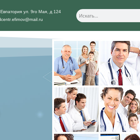
.Евпатория ул. 9го Мая, д 124
centr.efimov@mail.ru