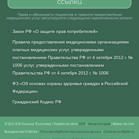
ССЫЛКИ
Права и обязанности пациентов и правила предоставления
медицинских услуг регулируются следующими нормативными актами:
Закон РФ «О защите прав потребителей»
Правила предоставления медицинскими организациями
платных медицинских услуг, утвержденными
постановлением Правительства РФ от 4 октября 2012 г. №
1006 услуг, утвержденными постановлением
Правительства РФ от 4 октября 2012 г. № 1006
ФЗ «Об основах охраны здоровья граждан в Российской
Федерации»
Гражданский Кодекс РФ
© 2022-2026 Клиника "Бьютимед" | Разработка сайта
SHSP
|
Авторское право
| Вебмастер Олег
Вьющенко aka DrStenley |
Политика обработки персональных данных
|
Согласие на обработку